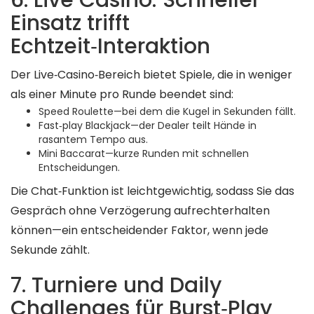
6. Live Casino: Schneller
Einsatz trifft
Echtzeit‑Interaktion
Der Live‑Casino‑Bereich bietet Spiele, die in weniger
als einer Minute pro Runde beendet sind:
Speed Roulette—bei dem die Kugel in Sekunden fällt.
Fast‑play Blackjack—der Dealer teilt Hände in
rasantem Tempo aus.
Mini Baccarat—kurze Runden mit schnellen
Entscheidungen.
Die Chat‑Funktion ist leichtgewichtig, sodass Sie das
Gespräch ohne Verzögerung aufrechterhalten
können—ein entscheidender Faktor, wenn jede
Sekunde zählt.
7. Turniere und Daily
Challenges für Burst‑Play