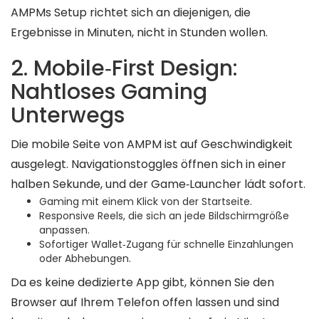
AMPMs Setup richtet sich an diejenigen, die
Ergebnisse in Minuten, nicht in Stunden wollen.
2. Mobile‑First Design:
Nahtloses Gaming
Unterwegs
Die mobile Seite von AMPM ist auf Geschwindigkeit
ausgelegt. Navigationstoggles öffnen sich in einer
halben Sekunde, und der Game‑Launcher lädt sofort.
Gaming mit einem Klick von der Startseite.
Responsive Reels, die sich an jede Bildschirmgröße
anpassen.
Sofortiger Wallet‑Zugang für schnelle Einzahlungen
oder Abhebungen.
Da es keine dedizierte App gibt, können Sie den
Browser auf Ihrem Telefon offen lassen und sind