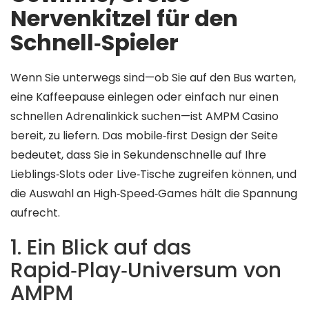
Nervenkitzel für den
Schnell‑Spieler
Wenn Sie unterwegs sind—ob Sie auf den Bus warten,
eine Kaffeepause einlegen oder einfach nur einen
schnellen Adrenalinkick suchen—ist AMPM Casino
bereit, zu liefern. Das mobile‑first Design der Seite
bedeutet, dass Sie in Sekundenschnelle auf Ihre
Lieblings‑Slots oder Live‑Tische zugreifen können, und
die Auswahl an High‑Speed‑Games hält die Spannung
aufrecht.
1. Ein Blick auf das
Rapid‑Play‑Universum von
AMPM