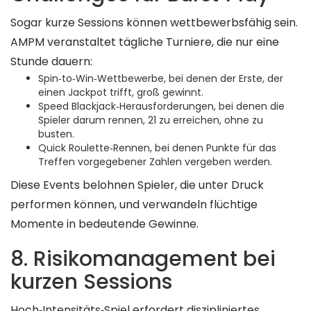
Sogar kurze Sessions können wettbewerbsfähig sein.
AMPM veranstaltet tägliche Turniere, die nur eine
Stunde dauern:
Spin‑to‑Win‑Wettbewerbe, bei denen der Erste, der
einen Jackpot trifft, groß gewinnt.
Speed Blackjack‑Herausforderungen, bei denen die
Spieler darum rennen, 21 zu erreichen, ohne zu
busten.
Quick Roulette‑Rennen, bei denen Punkte für das
Treffen vorgegebener Zahlen vergeben werden.
Diese Events belohnen Spieler, die unter Druck
performen können, und verwandeln flüchtige
Momente in bedeutende Gewinne.
8. Risikomanagement bei
kurzen Sessions
Hoch‑Intensitäts‑Spiel erfordert diszipliniertes