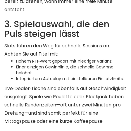
bereit zu drehen, wann immer eine freie Minute
entsteht.
3. Spielauswahl, die den
Puls steigen lässt
Slots führen den Weg für schnelle Sessions an.
Achten Sie auf Titel mit:
Hohem RTP‑Wert gepaart mit niedriger Varianz.
Einer einzigen Gewinnlinie, die schnelle Gewinne
belohnt.
Integriertem Autoplay mit einstellbaren Einsatzlimits.
Live‑Dealer‑Tische sind ebenfalls auf Geschwindigkeit
ausgelegt. Spiele wie Roulette oder Blackjack haben
schnelle Rundenzeiten—oft unter zwei Minuten pro
Drehung—und sind somit perfekt für eine
Mittagspause oder eine kurze Kaffeepause.