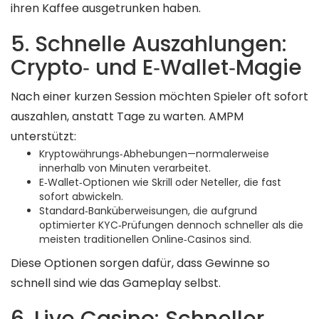
ihren Kaffee ausgetrunken haben.
5. Schnelle Auszahlungen:
Crypto‑ und E‑Wallet‑Magie
Nach einer kurzen Session möchten Spieler oft sofort
auszahlen, anstatt Tage zu warten. AMPM
unterstützt:
Kryptowährungs‑Abhebungen—normalerweise
innerhalb von Minuten verarbeitet.
E‑Wallet‑Optionen wie Skrill oder Neteller, die fast
sofort abwickeln.
Standard‑Banküberweisungen, die aufgrund
optimierter KYC‑Prüfungen dennoch schneller als die
meisten traditionellen Online‑Casinos sind.
Diese Optionen sorgen dafür, dass Gewinne so
schnell sind wie das Gameplay selbst.