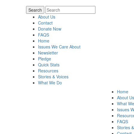
About Us
Contact
Donate Now
FAQS
Home
Issues We Care About
Newsletter
Pledge
Quick Stats
Resources
Stories & Voices
What We Do
Home
About U
What We
Issues W
Resourc
FAQS
Stories 
Contact