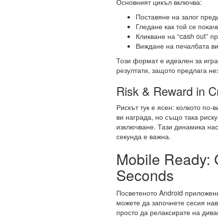
Основният цикъл включва:
Поставяне на залог пред
Гледане как той се покач
Кликване на “cash out” п
Виждане на печалбата ви
Този формат е идеален за игра
резултати, защото предлага не
Risk & Reward in C
Рискът тук е ясен: колкото по-
ви награда, но също така риску
изключване. Тази динамика нас
секунда е важна.
Mobile Ready: 
Seconds
Посветеното Android приложени
можете да започнете сесия на
просто да релаксирате на дива