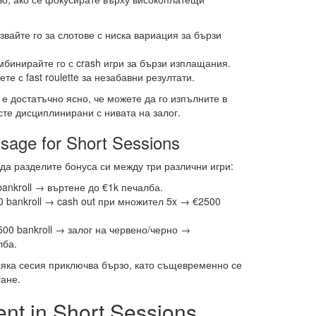
звайте го за слотове с ниска вариация за бързи
мбинирайте го с crash игри за бързи изплащания.
ете с fast roulette за незабавни резултати.
 е достатъчно ясно, че можете да го изпълните в
сте дисциплинирани с нивата на залог.
sage for Short Sessions
а разделите бонуса си между три различни игри:
bankroll → въртене до €1k печалба.
0 bankroll → cash out при множител 5x → €2500
500 bankroll → залог на червено/черно →
лба.
всяка сесия приключва бързо, като същевременно се
гане.
t in Short Sessions