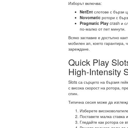
Изборът включва:
NetEnt
слотове с бързи ц
Novomatic
ротори с бърз
Pragmatic Play
crash и с
по-малко от пет минути.
Всяко заглавие е достъпно как
мобилен ап, което гарантира, 
зареждане.
Quick Play Slot
High‑Intensity 
Slots са сърцето на бързия гей
с висока скорост на ротора, пр
спин.
Типична сесия може да изглежд
Изберете високоволатилен
Поставете малка ставка и
Гледайте как ротора се в
Решете веднага дали да 