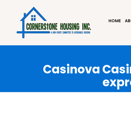
HOME
AB
Casinova Casin
expr