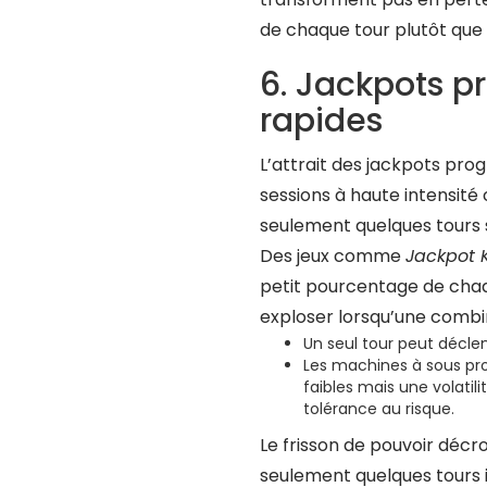
de chaque tour plutôt que 
6. Jackpots pr
rapides
L’attrait des jackpots pro
sessions à haute intensité 
seulement quelques tours s
Des jeux comme
Jackpot 
petit pourcentage de chaq
exploser lorsqu’une combi
Un seul tour peut déclen
Les machines à sous pro
faibles mais une volatil
tolérance au risque.
Le frisson de pouvoir décr
seulement quelques tours i