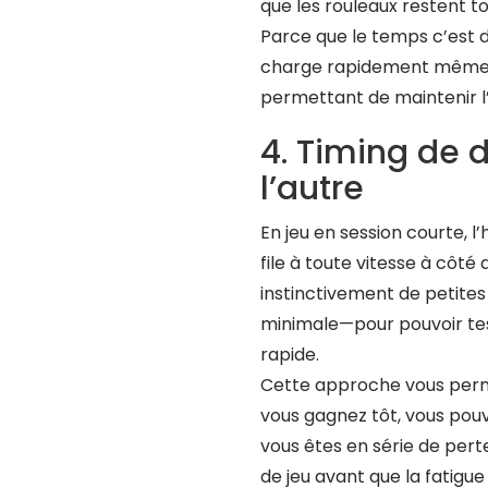
que les rouleaux restent t
Parce que le temps c’est de
charge rapidement même a
permettant de maintenir l’
4. Timing de d
l’autre
En jeu en session courte, 
file à toute vitesse à côté 
instinctivement de petites
minimale—pour pouvoir tes
rapide.
Cette approche vous permet
vous gagnez tôt, vous pouv
vous êtes en série de pert
de jeu avant que la fatigue 