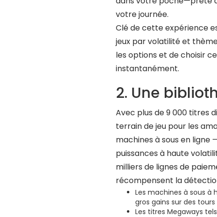
dans votre poche—prête à
votre journée.
Clé de cette expérience est
jeux par volatilité et thè
les options et de choisir 
instantanément.
2. Une bibliot
Avec plus de 9 000 titres d
terrain de jeu pour les ama
machines à sous en ligne — 
puissances à haute volati
milliers de lignes de paiem
récompensent la détection
Les machines à sous à 
gros gains sur des tours
Les titres Megaways tel