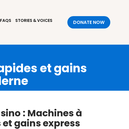
FAQS
STORIES & VOICES
DONATE NOW
apides et gains
derne
sino : Machines à
 et gains express