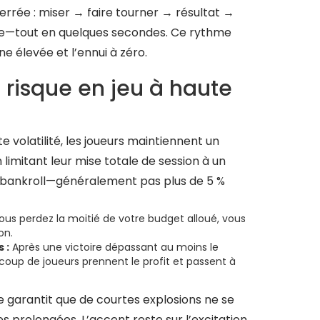
serrée : miser → faire tourner → résultat →
nte—tout en quelques secondes. Ce rythme
ne élevée et l’ennui à zéro.
 risque en jeu à haute
 volatilité, les joueurs maintiennent un
n limitant leur mise totale de session à un
 bankroll—généralement pas plus de 5 %
ous perdez la moitié de votre budget alloué, vous
on.
 :
Après une victoire dépassant au moins le
coup de joueurs prennent le profit et passent à
 garantit que de courtes explosions ne se
 prolongées. L’accent reste sur l’excitation