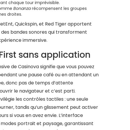
ant chaque tour imprévisible.
 comme
Bonanza
récompensent les groupes
nes droites.
NetEnt, Quickspin, et Red Tiger apportent
 des bandes sonores qui transforment
xpérience immersive.
First sans application
sive de Casinova signifie que vous pouvez
x pendant une pause café ou en attendant un
iée, donc pas de temps d’attente
uvrir le navigateur et c’est parti.
ilégie les contrôles tactiles : une seule
tourner, tandis qu’un glissement peut activer
urs si vous en avez envie. L’interface
 modes portrait et paysage, garantissant