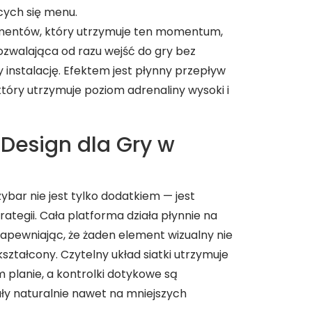
cych się menu.
mentów, który utrzymuje ten momentum,
 pozwalająca od razu wejść do gry bez
 instalację. Efektem jest płynny przepływ
tóry utrzymuje poziom adrenaliny wysoki i
t Design dla Gry w
bar nie jest tylko dodatkiem — jest
tegii. Cała platforma działa płynnie na
zapewniając, że żaden element wizualny nie
kształcony. Czytelny układ siatki utrzymuje
 planie, a kontrolki dotykowe są
ały naturalnie nawet na mniejszych