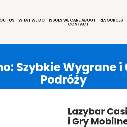
OUT US
WHAT WE DO
ISSUES WE CARE ABOUT
RESOURCES
CONTACT
no: Szybkie Wygrane i 
Podróży
Lazybar Cas
i Gry Mobiln