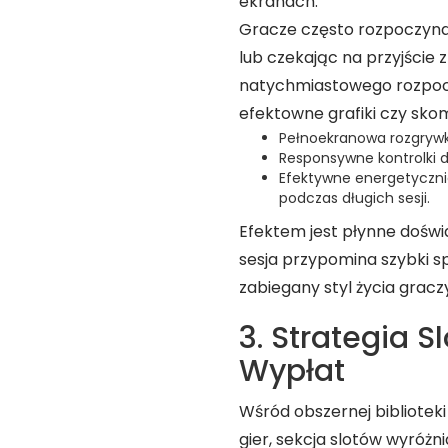
ekranach.
Gracze często rozpoczyna
lub czekając na przyjści
natychmiastowego rozpocz
efektowne grafiki czy sko
Pełnoekranowa rozgryw
Responsywne kontrolki 
Efektywne energetycznie
podczas długich sesji.
Efektem jest płynne doświ
sesja przypomina szybki spr
zabiegany styl życia gracz
3. Strategia S
Wypłat
Wśród obszernej biblioteki
gier, sekcja slotów wyróżni