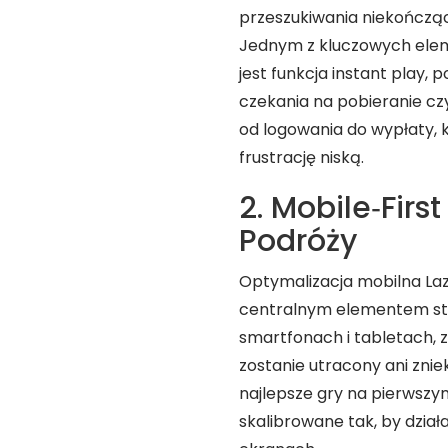
przeszukiwania niekończą
Jednym z kluczowych ele
jest funkcja instant play,
czekania na pobieranie czy
od logowania do wypłaty, k
frustrację niską.
2. Mobile‑Firs
Podróży
Optymalizacja mobilna Lazy
centralnym elementem stra
smartfonach i tabletach, 
zostanie utracony ani znie
najlepsze gry na pierwszym
skalibrowane tak, by dział