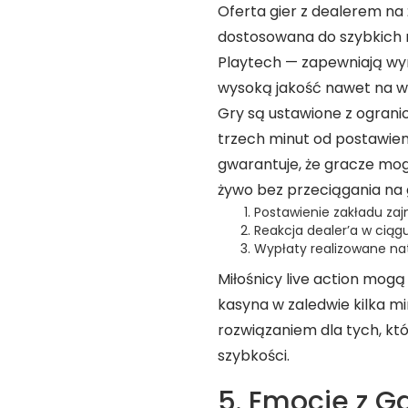
Oferta gier z dealerem na ż
dostosowana do szybkich r
Playtech — zapewniają wyr
wysoką jakość nawet na wo
Gry są ustawione z ogran
trzech minut od postawien
gwarantuje, że gracze mo
żywo bez przeciągania na 
Postawienie zakładu zaj
Reakcja dealer’a w ciąg
Wypłaty realizowane nat
Miłośnicy live action mog
kasyna w zaledwie kilka mi
rozwiązaniem dla tych, któ
szybkości.
5. Emocje z 