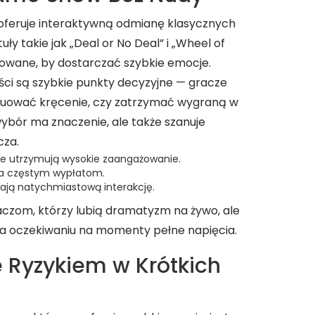
oferuje interaktywną odmianę klasycznych
 takie jak „Deal or No Deal” i „Wheel of
towane, by dostarczać szybkie emocje.
ści są szybkie punkty decyzyjne — gracze
uować kręcenie, czy zatrzymać wygraną w
wybór ma znaczenie, ale także szanuje
cza.
ne utrzymują wysokie zaangażowanie.
yja częstym wypłatom.
wiają natychmiastową interakcję.
czom, którzy lubią dramatyzm na żywo, ale
na oczekiwaniu na momenty pełne napięcia.
e Ryzykiem w Krótkich