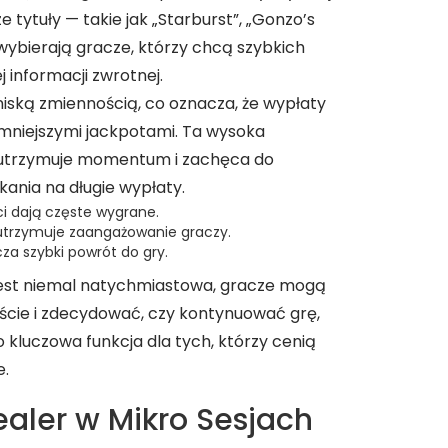
e tytuły — takie jak „Starburst”, „Gonzo’s
wybierają gracze, którzy chcą szybkich
 informacji zwrotnej.
niską zmiennością, co oznacza, że wypłaty
 z mniejszymi jackpotami. Ta wysoka
 utrzymuje momentum i zachęca do
kania na długie wypłaty.
ci dają częste wygrane.
utrzymuje zaangażowanie graczy.
za szybki powrót do gry.
est niemal natychmiastowa, gracze mogą
ście i zdecydować, czy kontynuować grę,
 kluczowa funkcja dla tych, którzy cenią
e.
Dealer w Mikro Sesjach