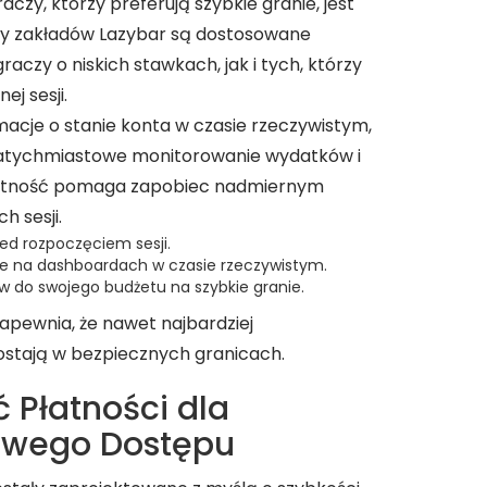
zy, którzy preferują szybkie granie, jest
ity zakładów Lazybar są dostosowane
czy o niskich stawkach, jak i tych, którzy
ej sesji.
macje o stanie konta w czasie rzeczywistym,
atychmiastowe monitorowanie wydatków i
ntność pomaga zapobiec nadmiernym
 sesji.
zed rozpoczęciem sesji.
e na dashboardach w czasie rzeczywistym.
w do swojego budżetu na szybkie granie.
apewnia, że nawet najbardziej
zostają w bezpiecznych granicach.
ć Płatności dla
owego Dostępu