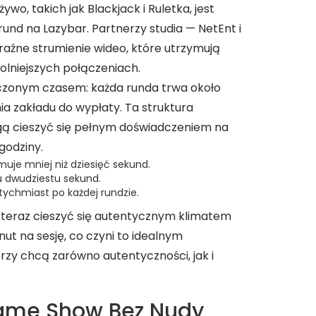
ywo, takich jak Blackjack i Ruletka, jest
und na Lazybar. Partnerzy studia — NetEnt i
aźne strumienie wideo, które utrzymują
lniejszych połączeniach.
iczonym czasem: każda runda trwa około
ia zakładu do wypłaty. Ta struktura
gą cieszyć się pełnym doświadczeniem na
godziny.
muje mniej niż dziesięć sekund.
u dwudziestu sekund.
ychmiast po każdej rundzie.
ą teraz cieszyć się autentycznym klimatem
nut na sesję, co czyni to idealnym
rzy chcą zarówno autentyczności, jak i
Game Show Bez Nudy