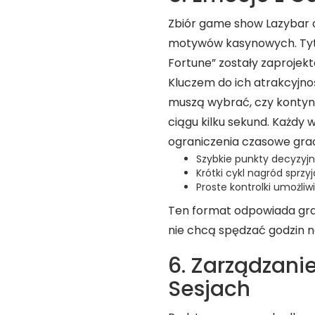
Zbiór game show Lazybar 
motywów kasynowych. Tytuły
Fortune” zostały zaprojek
Kluczem do ich atrakcyjno
muszą wybrać, czy kontyn
ciągu kilku sekund. Każdy 
ograniczenia czasowe gra
Szybkie punkty decyzyj
Krótki cykl nagród sprz
Proste kontrolki umożli
Ten format odpowiada gra
nie chcą spędzać godzin 
6. Zarządzani
Sesjach