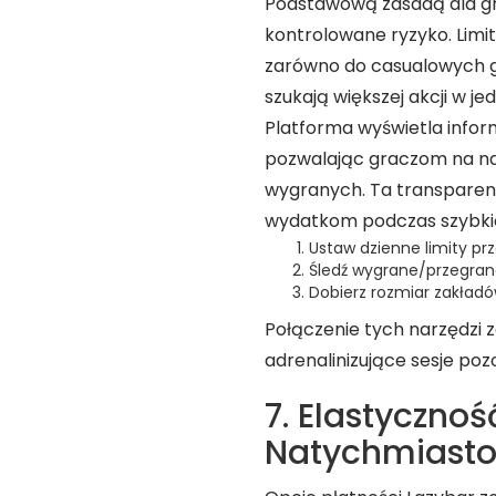
Podstawową zasadą dla grac
kontrolowane ryzyko. Lim
zarówno do casualowych gra
szukają większej akcji w jedn
Platforma wyświetla infor
pozwalając graczom na n
wygranych. Ta transpare
wydatkom podczas szybkich
Ustaw dzienne limity pr
Śledź wygrane/przegran
Dobierz rozmiar zakładó
Połączenie tych narzędzi z
adrenalinizujące sesje po
7. Elastycznoś
Natychmiast