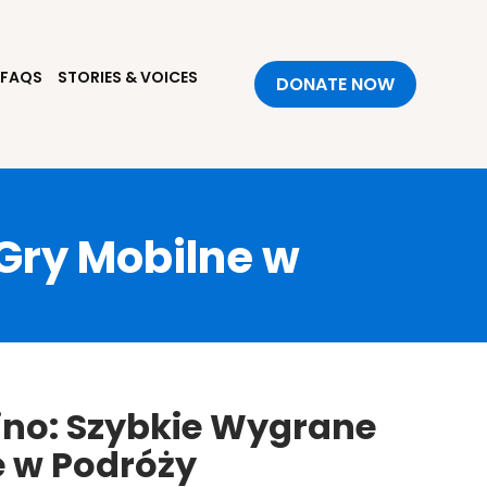
FAQS
STORIES & VOICES
DONATE NOW
Gry Mobilne w
ino: Szybkie Wygrane
e w Podróży