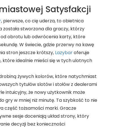
hmiastowej Satysfakcji
r
, pierwsze, co cię uderza, to obietnica
a została stworzona dla graczy, którzy
od obrotu lub odwrócenia karty, które
sekundę. W świecie, gdzie przerwy na kawę
nia stron jeszcze krótszy,
Lazybar
oferuje
które idealnie mieści się w tych ulotnych
 odrobiną żywych kolorów, które natychmiast
owszych tytułów slotów i stołów z dealerami
tyle intuicyjny, że nowy użytkownik może
do gry w mniej niż minutę. Ta szybkość to nie
wa część tożsamości marki. Gracze
sywne sesje doceniają układ strony, który
nie decyzji bez konieczności