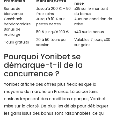
Promotion
Montant/Offre
mise
Bonus de
Jusqu’à 200 € + 50
x35 sur le montant
bienvenue
free spins
du bonus
Cashback
Jusqu’à 10 % sur
Aucune condition de
hebdomadaire
pertes nettes
mise
Bonus de
50 % jusqu’à 100 €
x40 sur le bonus
recharge
20 à 50 tours par
Valables 7 jours, x30
Tours gratuits
session
sur gains
Pourquoi Yonibet se
démarque-t-il de la
concurrence ?
Yonibet affiche des offres plus flexibles que la
moyenne du marché en France. Là où certains
casinos imposent des conditions opaques, Yonibet
mise sur la clarté. De plus, les délais pour débloquer
les gains issus des bonus sont raisonnables, ce qui