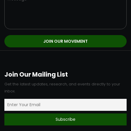
Join Our Mailing List
Get the latest updates, research, and events directly to your
inbox.