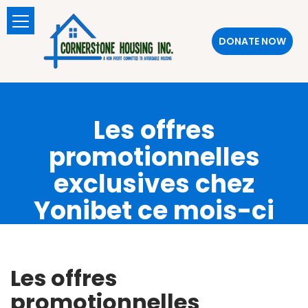
DONATE NOW
Les offres
promotionnelles
exclusives chez
Yonibet ce mois-ci
Les offres
promotionnelles