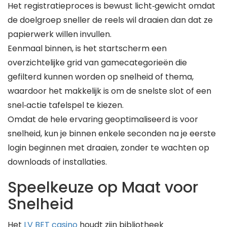
Het registratieproces is bewust licht‑gewicht omdat
de doelgroep sneller de reels wil draaien dan dat ze
papierwerk willen invullen.
Eenmaal binnen, is het startscherm een
overzichtelijke grid van gamecategorieën die
gefilterd kunnen worden op snelheid of thema,
waardoor het makkelijk is om de snelste slot of een
snel‑actie tafelspel te kiezen.
Omdat de hele ervaring geoptimaliseerd is voor
snelheid, kun je binnen enkele seconden na je eerste
login beginnen met draaien, zonder te wachten op
downloads of installaties.
Speelkeuze op Maat voor
Snelheid
Het
LV BET casino
houdt zijn bibliotheek