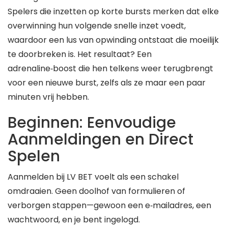
Spelers die inzetten op korte bursts merken dat elke
overwinning hun volgende snelle inzet voedt,
waardoor een lus van opwinding ontstaat die moeilijk
te doorbreken is. Het resultaat? Een
adrenaline‑boost die hen telkens weer terugbrengt
voor een nieuwe burst, zelfs als ze maar een paar
minuten vrij hebben.
Beginnen: Eenvoudige
Aanmeldingen en Direct
Spelen
Aanmelden bij LV BET voelt als een schakel
omdraaien. Geen doolhof van formulieren of
verborgen stappen—gewoon een e‑mailadres, een
wachtwoord, en je bent ingelogd.