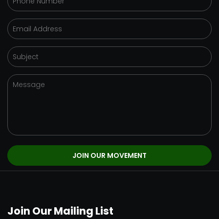
Join Our Mailing List