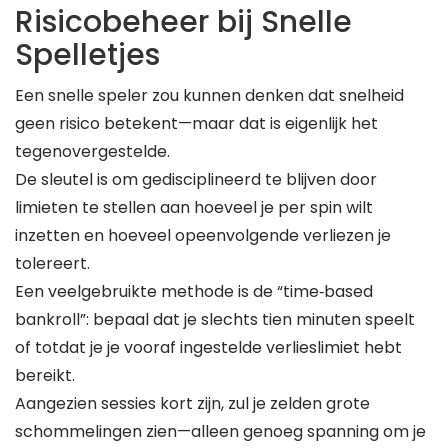
Risicobeheer bij Snelle
Spelletjes
Een snelle speler zou kunnen denken dat snelheid
geen risico betekent—maar dat is eigenlijk het
tegenovergestelde.
De sleutel is om gedisciplineerd te blijven door
limieten te stellen aan hoeveel je per spin wilt
inzetten en hoeveel opeenvolgende verliezen je
tolereert.
Een veelgebruikte methode is de “time‑based
bankroll”: bepaal dat je slechts tien minuten speelt
of totdat je je vooraf ingestelde verlieslimiet hebt
bereikt.
Aangezien sessies kort zijn, zul je zelden grote
schommelingen zien—alleen genoeg spanning om je