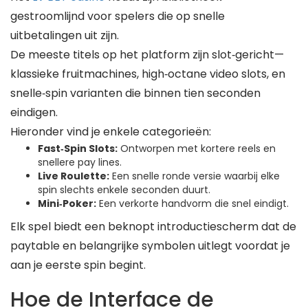
gestroomlijnd voor spelers die op snelle
uitbetalingen uit zijn.
De meeste titels op het platform zijn slot‑gericht—
klassieke fruitmachines, high‑octane video slots, en
snelle‑spin varianten die binnen tien seconden
eindigen.
Hieronder vind je enkele categorieën:
Fast‑Spin Slots:
Ontworpen met kortere reels en
snellere pay lines.
Live Roulette:
Een snelle ronde versie waarbij elke
spin slechts enkele seconden duurt.
Mini‑Poker:
Een verkorte handvorm die snel eindigt.
Elk spel biedt een beknopt introductiescherm dat de
paytable en belangrijke symbolen uitlegt voordat je
aan je eerste spin begint.
Hoe de Interface de