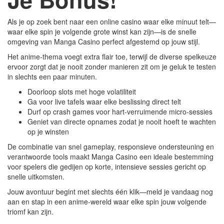
Als je op zoek bent naar een online casino waar elke minuut telt—
waar elke spin je volgende grote winst kan zijn—is de snelle
omgeving van Manga Casino perfect afgestemd op jouw stijl.
Het anime‑thema voegt extra flair toe, terwijl de diverse spelkeuze
ervoor zorgt dat je nooit zonder manieren zit om je geluk te testen
in slechts een paar minuten.
Doorloop slots met hoge volatiliteit
Ga voor live tafels waar elke beslissing direct telt
Durf op crash games voor hart‑verruimende micro‑sessies
Geniet van directe opnames zodat je nooit hoeft te wachten
op je winsten
De combinatie van snel gameplay, responsieve ondersteuning en
verantwoorde tools maakt Manga Casino een ideale bestemming
voor spelers die gedijen op korte, intensieve sessies gericht op
snelle uitkomsten.
Jouw avontuur begint met slechts één klik—meld je vandaag nog
aan en stap in een anime‑wereld waar elke spin jouw volgende
triomf kan zijn.