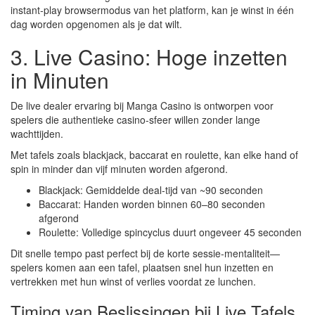
instant‑play browsermodus van het platform, kan je winst in één
dag worden opgenomen als je dat wilt.
3. Live Casino: Hoge inzetten
in Minuten
De live dealer ervaring bij Manga Casino is ontworpen voor
spelers die authentieke casino‑sfeer willen zonder lange
wachttijden.
Met tafels zoals blackjack, baccarat en roulette, kan elke hand of
spin in minder dan vijf minuten worden afgerond.
Blackjack: Gemiddelde deal‑tijd van ~90 seconden
Baccarat: Handen worden binnen 60–80 seconden
afgerond
Roulette: Volledige spincyclus duurt ongeveer 45 seconden
Dit snelle tempo past perfect bij de korte sessie‑mentaliteit—
spelers komen aan een tafel, plaatsen snel hun inzetten en
vertrekken met hun winst of verlies voordat ze lunchen.
Timing van Beslissingen bij Live Tafels