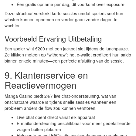
Één gratis opname per dag; dit voorkomt over‑exposure
Deze structuur versterkt korte sessies omdat spelers snel hun
winsten kunnen opnemen en verder gaan zonder dagen te
wachten.
Voorbeeld Ervaring Uitbetaling
Een speler wint €200 met een jackpot slot tijdens de lunchpauze.
Ze klikken meteen op “withdraw”; het e‑wallet crediteert hun saldo
binnen enkele minuten—een perfecte afsluiting van de sessie.
9. Klantenservice en
Reactievermogen
Manga Casino biedt 24/7 live chat‑ondersteuning, wat van
onschatbare waarde is tijdens snelle sessies wanneer een
probleem anders de flow zou kunnen verstoren.
Live chat opent direct vanaf elk apparaat
E‑mailondersteuning beschikbaar voor meer gedetailleerde
vragen buiten piekuren
Helpcentrum met FAQ’s die veelvoorkomende problemen