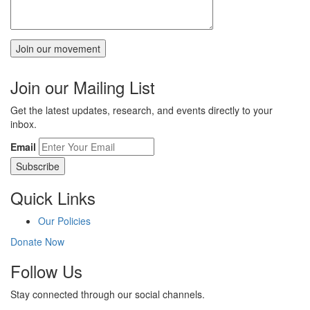
Join our Mailing List
Get the latest updates, research, and events directly to your
inbox.
Email
Quick Links
Our Policies
Donate Now
Follow Us
Stay connected through our social channels.