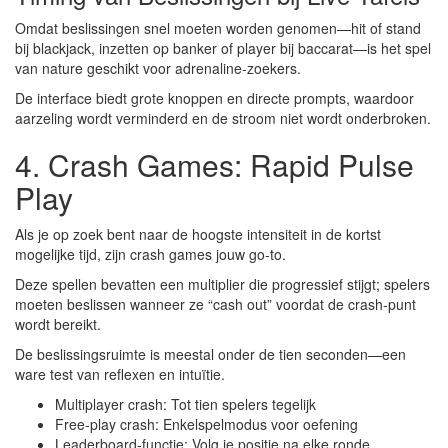
Omdat beslissingen snel moeten worden genomen—hit of stand
bij blackjack, inzetten op banker of player bij baccarat—is het spel
van nature geschikt voor adrenaline‑zoekers.
De interface biedt grote knoppen en directe prompts, waardoor
aarzeling wordt verminderd en de stroom niet wordt onderbroken.
4. Crash Games: Rapid Pulse
Play
Als je op zoek bent naar de hoogste intensiteit in de kortst
mogelijke tijd, zijn crash games jouw go‑to.
Deze spellen bevatten een multiplier die progressief stijgt; spelers
moeten beslissen wanneer ze “cash out” voordat de crash‑punt
wordt bereikt.
De beslissingsruimte is meestal onder de tien seconden—een
ware test van reflexen en intuïtie.
Multiplayer crash: Tot tien spelers tegelijk
Free‑play crash: Enkelspelmodus voor oefening
Leaderboard‑functie: Volg je positie na elke ronde