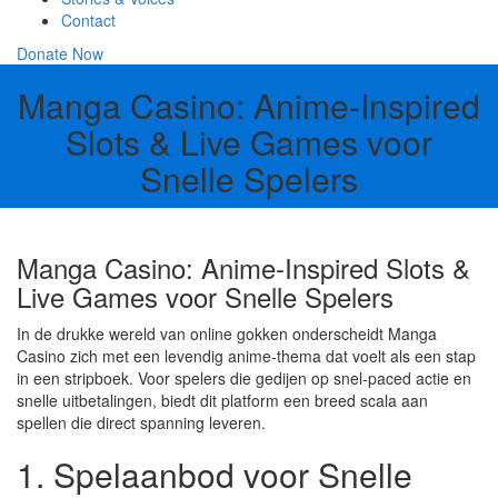
Contact
Donate Now
Manga Casino: Anime‑Inspired
Slots & Live Games voor
Snelle Spelers
Manga Casino: Anime‑Inspired Slots &
Live Games voor Snelle Spelers
In de drukke wereld van online gokken onderscheidt Manga
Casino zich met een levendig anime-thema dat voelt als een stap
in een stripboek. Voor spelers die gedijen op snel‑paced actie en
snelle uitbetalingen, biedt dit platform een breed scala aan
spellen die direct spanning leveren.
1. Spelaanbod voor Snelle