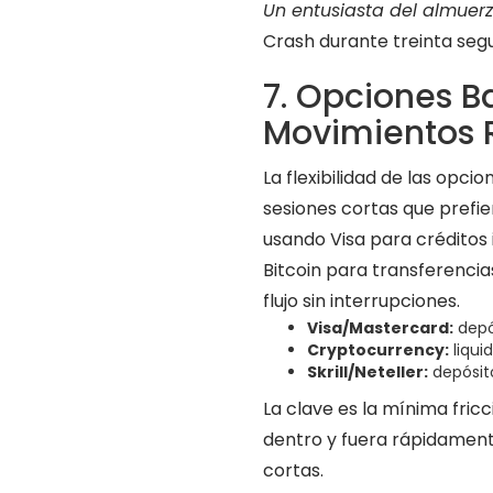
Un entusiasta del almuerz
Crash durante treinta seg
7. Opciones B
Movimientos 
La flexibilidad de las opc
sesiones cortas que prefie
usando Visa para crédito
Bitcoin para transferenci
flujo sin interrupciones.
Visa/Mastercard:
depós
Cryptocurrency:
liqui
Skrill/Neteller:
depósito
La clave es la mínima fri
dentro y fuera rápidamente
cortas.