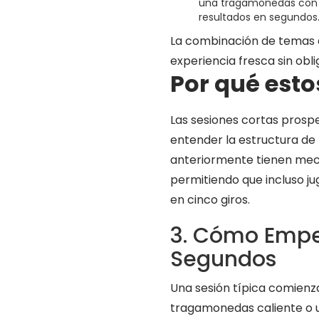
una tragamonedas con n
resultados en segundos
La combinación de temas d
experiencia fresca sin obli
Por qué est
Las sesiones cortas prospe
entender la estructura de 
anteriormente tienen mec
permitiendo que incluso j
en cinco giros.
3. Cómo Empez
Segundos
Una sesión típica comienz
tragamonedas caliente o u