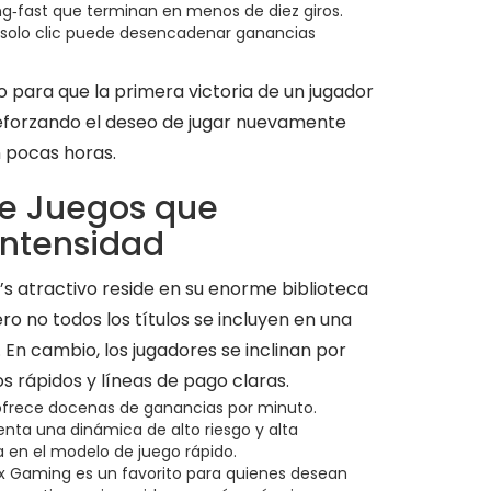
g‑fast que terminan en menos de diez giros.
solo clic puede desencadenar ganancias
 para que la primera victoria de un jugador
 reforzando el deseo de jugar nuevamente
n pocas horas.
de Juegos que
Intensidad
’s atractivo reside en su enorme biblioteca
o no todos los títulos se incluyen en una
 En cambio, los jugadores se inclinan por
 rápidos y líneas de pago claras.
 ofrece docenas de ganancias por minuto.
nta una dinámica de alto riesgo y alta
en el modelo de juego rápido.
ax Gaming es un favorito para quienes desean