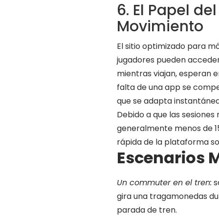
6. El Papel de
Movimiento
El sitio optimizado para mó
jugadores pueden acceder a
mientras viajan, esperan en
falta de una app se compen
que se adapta instantánea
Debido a que las sesiones
generalmente menos de 1
rápida de la plataforma s
Escenarios M
Un commuter en el tren:
s
gira una tragamonedas du
parada de tren.