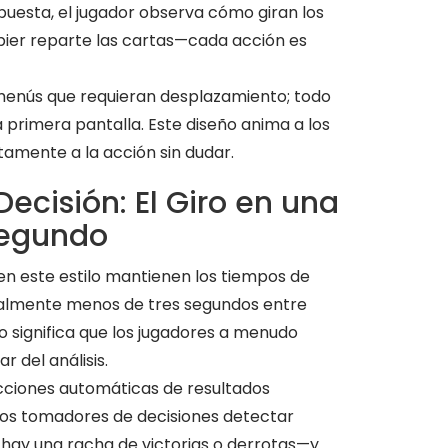
apuesta, el jugador observa cómo giran los
pier reparte las cartas—cada acción es
in menús que requieran desplazamiento; todo
la primera pantalla. Este diseño anima a los
tamente a la acción sin dudar.
ecisión: El Giro en una
Segundo
en este estilo mantienen los tiempos de
almente menos de tres segundos entre
mo significa que los jugadores a menudo
r del análisis.
ucciones automáticas de resultados
 los tomadores de decisiones detectar
hay una racha de victorias o derrotas—y