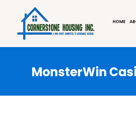
HOME
AB
MonsterWin Casi