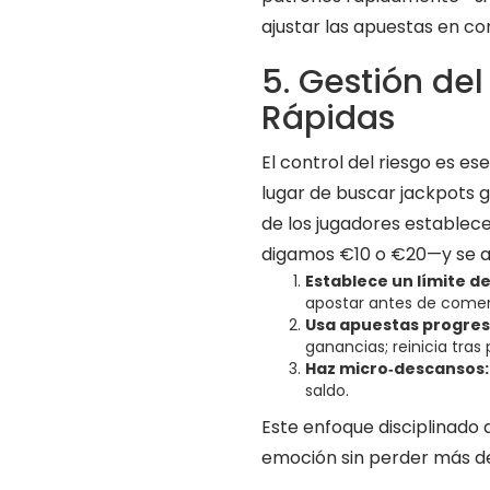
ajustar las apuestas en c
5. Gestión de
Rápidas
El control del riesgo es e
lugar de buscar jackpots 
de los jugadores establec
digamos €10 o €20—y se a
Establece un límite de
apostar antes de comen
Usa apuestas progres
ganancias; reinicia tras 
Haz micro‑descansos:
saldo.
Este enfoque disciplinado 
emoción sin perder más de