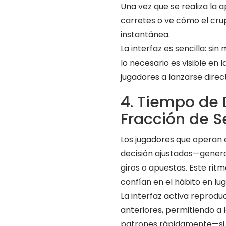
Una vez que se realiza la 
carretes o ve cómo el cru
instantánea.
La interfaz es sencilla: s
lo necesario es visible en 
jugadores a lanzarse direc
4. Tiempo de D
Fracción de 
Los jugadores que operan 
decisión ajustados—gener
giros o apuestas. Este rit
confían en el hábito en luga
La interfaz activa reprod
anteriores, permitiendo a
patrones rápidamente—si 