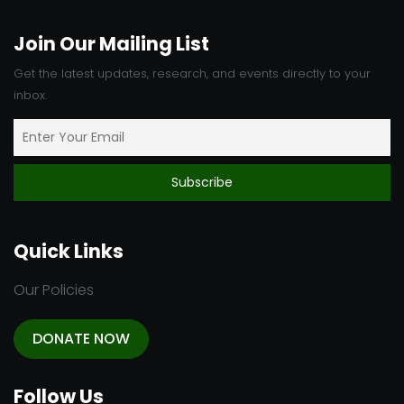
Join Our Mailing List
Get the latest updates, research, and events directly to your
inbox.
Quick Links
Our Policies
DONATE NOW
Follow Us