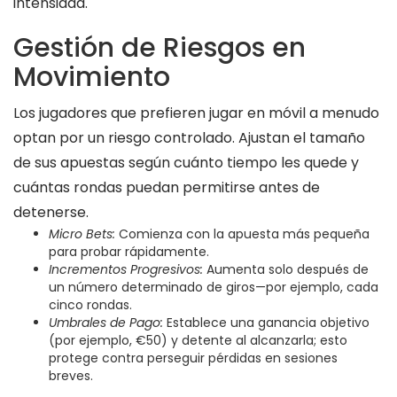
intensidad.
Gestión de Riesgos en
Movimiento
Los jugadores que prefieren jugar en móvil a menudo
optan por un riesgo controlado. Ajustan el tamaño
de sus apuestas según cuánto tiempo les quede y
cuántas rondas puedan permitirse antes de
detenerse.
Micro Bets:
Comienza con la apuesta más pequeña
para probar rápidamente.
Incrementos Progresivos:
Aumenta solo después de
un número determinado de giros—por ejemplo, cada
cinco rondas.
Umbrales de Pago:
Establece una ganancia objetivo
(por ejemplo, €50) y detente al alcanzarla; esto
protege contra perseguir pérdidas en sesiones
breves.