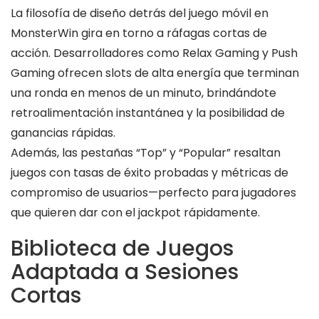
La filosofía de diseño detrás del juego móvil en
MonsterWin gira en torno a ráfagas cortas de
acción. Desarrolladores como Relax Gaming y Push
Gaming ofrecen slots de alta energía que terminan
una ronda en menos de un minuto, brindándote
retroalimentación instantánea y la posibilidad de
ganancias rápidas.
Además, las pestañas “Top” y “Popular” resaltan
juegos con tasas de éxito probadas y métricas de
compromiso de usuarios—perfecto para jugadores
que quieren dar con el jackpot rápidamente.
Biblioteca de Juegos
Adaptada a Sesiones
Cortas