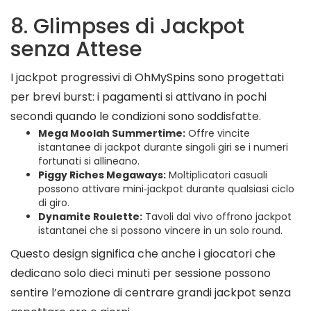
8. Glimpses di Jackpot
senza Attese
I jackpot progressivi di OhMySpins sono progettati
per brevi burst: i pagamenti si attivano in pochi
secondi quando le condizioni sono soddisfatte.
Mega Moolah Summertime:
Offre vincite
istantanee di jackpot durante singoli giri se i numeri
fortunati si allineano.
Piggy Riches Megaways:
Moltiplicatori casuali
possono attivare mini‑jackpot durante qualsiasi ciclo
di giro.
Dynamite Roulette:
Tavoli dal vivo offrono jackpot
istantanei che si possono vincere in un solo round.
Questo design significa che anche i giocatori che
dedicano solo dieci minuti per sessione possono
sentire l’emozione di centrare grandi jackpot senza