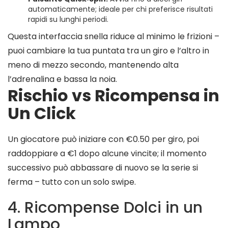
automaticamente; ideale per chi preferisce risultati
rapidi su lunghi periodi.
Questa interfaccia snella riduce al minimo le frizioni –
puoi cambiare la tua puntata tra un giro e l’altro in
meno di mezzo secondo, mantenendo alta
l’adrenalina e bassa la noia.
Rischio vs Ricompensa in
Un Click
Un giocatore può iniziare con €0.50 per giro, poi
raddoppiare a €1 dopo alcune vincite; il momento
successivo può abbassare di nuovo se la serie si
ferma – tutto con un solo swipe.
4. Ricompense Dolci in un
Lampo