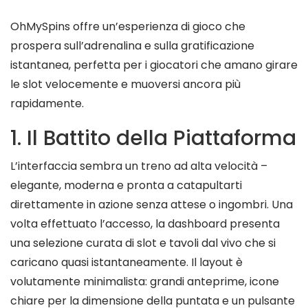
OhMySpins offre un’esperienza di gioco che
prospera sull’adrenalina e sulla gratificazione
istantanea, perfetta per i giocatori che amano girare
le slot velocemente e muoversi ancora più
rapidamente.
1. Il Battito della Piattaforma
L’interfaccia sembra un treno ad alta velocità –
elegante, moderna e pronta a catapultarti
direttamente in azione senza attese o ingombri. Una
volta effettuato l’accesso, la dashboard presenta
una selezione curata di slot e tavoli dal vivo che si
caricano quasi istantaneamente. Il layout è
volutamente minimalista: grandi anteprime, icone
chiare per la dimensione della puntata e un pulsante