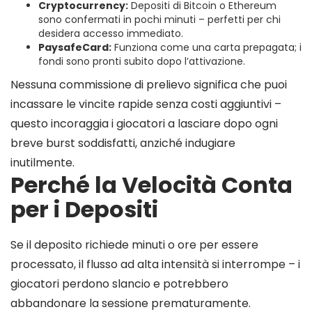
Cryptocurrency:
Depositi di Bitcoin o Ethereum
sono confermati in pochi minuti – perfetti per chi
desidera accesso immediato.
PaysafeCard:
Funziona come una carta prepagata; i
fondi sono pronti subito dopo l’attivazione.
Nessuna commissione di prelievo significa che puoi
incassare le vincite rapide senza costi aggiuntivi –
questo incoraggia i giocatori a lasciare dopo ogni
breve burst soddisfatti, anziché indugiare
inutilmente.
Perché la Velocità Conta
per i Depositi
Se il deposito richiede minuti o ore per essere
processato, il flusso ad alta intensità si interrompe – i
giocatori perdono slancio e potrebbero
abbandonare la sessione prematuramente.