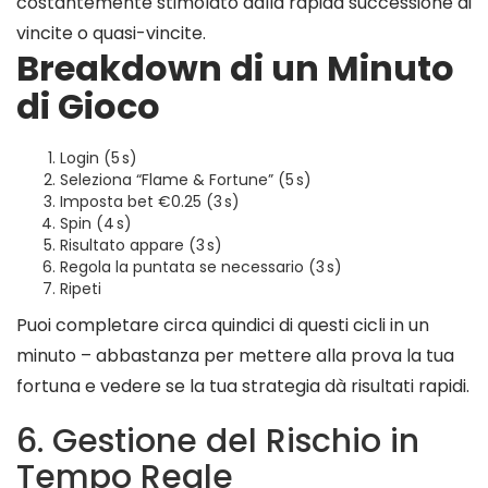
costantemente stimolato dalla rapida successione di
vincite o quasi-vincite.
Breakdown di un Minuto
di Gioco
Login (5 s)
Seleziona “Flame & Fortune” (5 s)
Imposta bet €0.25 (3 s)
Spin (4 s)
Risultato appare (3 s)
Regola la puntata se necessario (3 s)
Ripeti
Puoi completare circa quindici di questi cicli in un
minuto – abbastanza per mettere alla prova la tua
fortuna e vedere se la tua strategia dà risultati rapidi.
6. Gestione del Rischio in
Tempo Reale