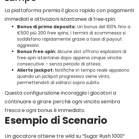
La piattaforma premia il gioco rapido con pagamenti
immediati e attivazioni istantanee di free‑spin.
Bonus di primo deposito:
Un bonus del 100% fino a
€500 più 200 free spins; i termini di scommessa si
soddisfano rapidamente grazie a tassi di payout
aggressivi.
Bonus free‑spin:
Alcune slot offrono esplosioni di
free‑spin istantanei dopo appena cinque vincite
consecutive – senza periodo di attesa.
Allerte jackpot:
Notifiche in tempo reale appaiono
quando un jackpot progressivo viene vinto,
permettendoti di saltarci sopra subito.
Questa configurazione incoraggia i giocatori a
continuare a girare perché ogni vincita sembra
fresca e ogni bonus è immediato.
Esempio di Scenario
Un giocatore ottiene tre wild su “Sugar Rush 1000”