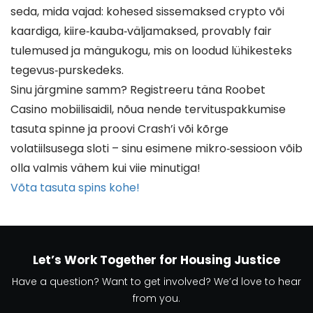
seda, mida vajad: kohesed sissemaksed crypto või
kaardiga, kiire‑kauba‑väljamaksed, provably fair
tulemused ja mängukogu, mis on loodud lühikesteks
tegevus‑purskedeks.
Sinu järgmine samm? Registreeru täna Roobet
Casino mobiilisaidil, nõua nende tervituspakkumise
tasuta spinne ja proovi Crash’i või kõrge
volatiilsusega sloti – sinu esimene mikro‑sessioon võib
olla valmis vähem kui viie minutiga!
Võta tasuta spins kohe!
Let’s Work Together for Housing Justice
Have a question? Want to get involved? We’d love to hear
from you.