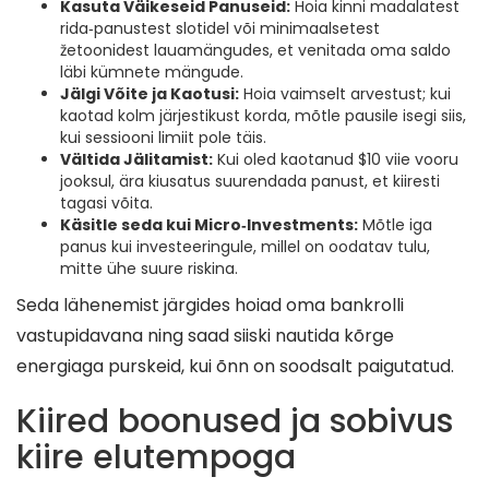
Kasuta Väikeseid Panuseid:
Hoia kinni madalatest
rida‑panustest slotidel või minimaalsetest
žetoonidest lauamängudes, et venitada oma saldo
läbi kümnete mängude.
Jälgi Võite ja Kaotusi:
Hoia vaimselt arvestust; kui
kaotad kolm järjestikust korda, mõtle pausile isegi siis,
kui sessiooni limiit pole täis.
Vältida Jälitamist:
Kui oled kaotanud $10 viie vooru
jooksul, ära kiusatus suurendada panust, et kiiresti
tagasi võita.
Käsitle seda kui Micro‑Investments:
Mõtle iga
panus kui investeeringule, millel on oodatav tulu,
mitte ühe suure riskina.
Seda lähenemist järgides hoiad oma bankrolli
vastupidavana ning saad siiski nautida kõrge
energiaga purskeid, kui õnn on soodsalt paigutatud.
Kiired boonused ja sobivus
kiire elutempoga