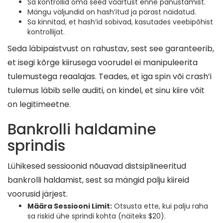
Sa kontrollid oma seed väärtust enne panustamist.
Mängu väljundid on hash’itud ja pärast näidatud.
Sa kinnitad, et hash’id sobivad, kasutades veebipõhist
kontrollijat.
Seda läbipaistvust on rahustav, sest see garanteerib,
et isegi kõrge kiirusega voorudel ei manipuleerita
tulemustega reaalajas. Teades, et iga spin või crash’i
tulemus läbib selle auditi, on kindel, et sinu kiire võit
on legitimeetne.
Bankrolli haldamine
sprindis
Lühikesed sessioonid nõuavad distsiplineeritud
bankrolli haldamist, sest sa mängid palju kiireid
voorusid järjest.
Määra Sessiooni Limit:
Otsusta ette, kui palju raha
sa riskid ühe sprindi kohta (näiteks $20).