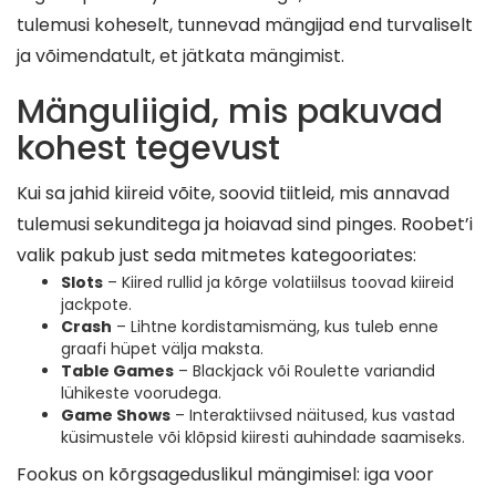
tulemusi koheselt, tunnevad mängijad end turvaliselt
ja võimendatult, et jätkata mängimist.
Mänguliigid, mis pakuvad
kohest tegevust
Kui sa jahid kiireid võite, soovid tiitleid, mis annavad
tulemusi sekunditega ja hoiavad sind pinges. Roobet’i
valik pakub just seda mitmetes kategooriates:
Slots
– Kiired rullid ja kõrge volatiilsus toovad kiireid
jackpote.
Crash
– Lihtne kordistamismäng, kus tuleb enne
graafi hüpet välja maksta.
Table Games
– Blackjack või Roulette variandid
lühikeste voorudega.
Game Shows
– Interaktiivsed näitused, kus vastad
küsimustele või klõpsid kiiresti auhindade saamiseks.
Fookus on kõrgsageduslikul mängimisel: iga voor