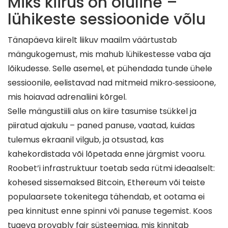
Miks kiirus on oluline –
lühikeste sessioonide võlu
Tänapäeva kiirelt liikuv maailm väärtustab
mängukogemust, mis mahub lühikestesse vaba aja
lõikudesse. Selle asemel, et pühendada tunde ühele
sessioonile, eelistavad nad mitmeid mikro‑sessioone,
mis hoiavad adrenaliini kõrgel.
Selle mängustiili alus on kiire tasumise tsükkel ja
piiratud ajakulu – paned panuse, vaatad, kuidas
tulemus ekraanil vilgub, ja otsustad, kas
kahekordistada või lõpetada enne järgmist vooru.
Roobet’i infrastruktuur toetab seda rütmi ideaalselt:
kohesed sissemaksed Bitcoin, Ethereum või teiste
populaarsete tokenitega tähendab, et ootama ei
pea kinnitust enne spinni või panuse tegemist. Koos
tugeva provably fair süsteemiga, mis kinnitab