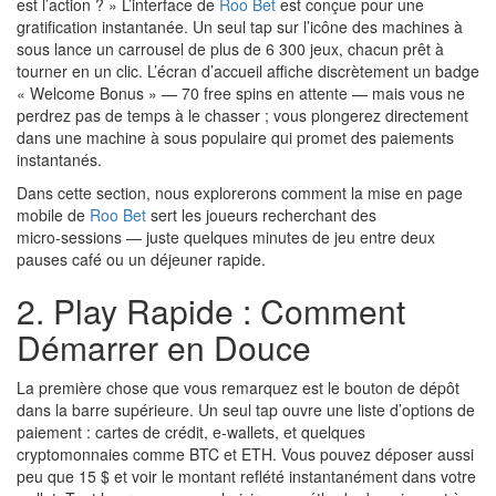
est l’action ? » L’interface de
Roo Bet
est conçue pour une
gratification instantanée. Un seul tap sur l’icône des machines à
sous lance un carrousel de plus de 6 300 jeux, chacun prêt à
tourner en un clic. L’écran d’accueil affiche discrètement un badge
« Welcome Bonus » — 70 free spins en attente — mais vous ne
perdrez pas de temps à le chasser ; vous plongerez directement
dans une machine à sous populaire qui promet des paiements
instantanés.
Dans cette section, nous explorerons comment la mise en page
mobile de
Roo Bet
sert les joueurs recherchant des
micro‑sessions — juste quelques minutes de jeu entre deux
pauses café ou un déjeuner rapide.
2. Play Rapide : Comment
Démarrer en Douce
La première chose que vous remarquez est le bouton de dépôt
dans la barre supérieure. Un seul tap ouvre une liste d’options de
paiement : cartes de crédit, e‑wallets, et quelques
cryptomonnaies comme BTC et ETH. Vous pouvez déposer aussi
peu que 15 $ et voir le montant reflété instantanément dans votre