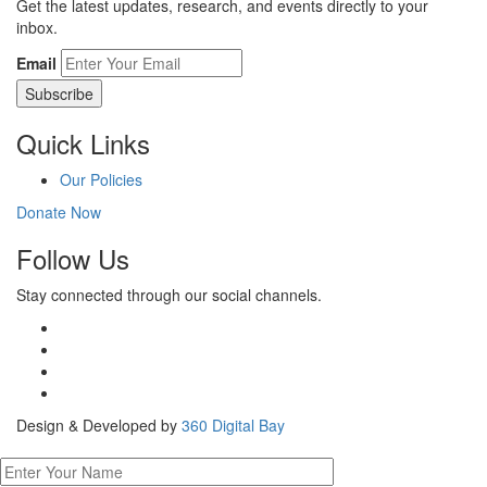
Get the latest updates, research, and events directly to your
inbox.
Email
Quick Links
Our Policies
Donate Now
Follow Us
Stay connected through our social channels.
Design & Developed by
360 Digital Bay