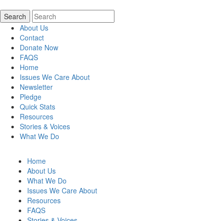
About Us
Contact
Donate Now
FAQS
Home
Issues We Care About
Newsletter
Pledge
Quick Stats
Resources
Stories & Voices
What We Do
Home
About Us
What We Do
Issues We Care About
Resources
FAQS
Stories & Voices