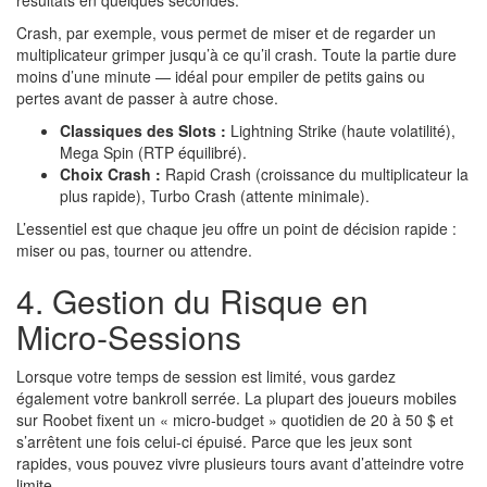
résultats en quelques secondes.
Crash, par exemple, vous permet de miser et de regarder un
multiplicateur grimper jusqu’à ce qu’il crash. Toute la partie dure
moins d’une minute — idéal pour empiler de petits gains ou
pertes avant de passer à autre chose.
Classiques des Slots :
Lightning Strike (haute volatilité),
Mega Spin (RTP équilibré).
Choix Crash :
Rapid Crash (croissance du multiplicateur la
plus rapide), Turbo Crash (attente minimale).
L’essentiel est que chaque jeu offre un point de décision rapide :
miser ou pas, tourner ou attendre.
4. Gestion du Risque en
Micro‑Sessions
Lorsque votre temps de session est limité, vous gardez
également votre bankroll serrée. La plupart des joueurs mobiles
sur Roobet fixent un « micro‑budget » quotidien de 20 à 50 $ et
s’arrêtent une fois celui-ci épuisé. Parce que les jeux sont
rapides, vous pouvez vivre plusieurs tours avant d’atteindre votre
limite.