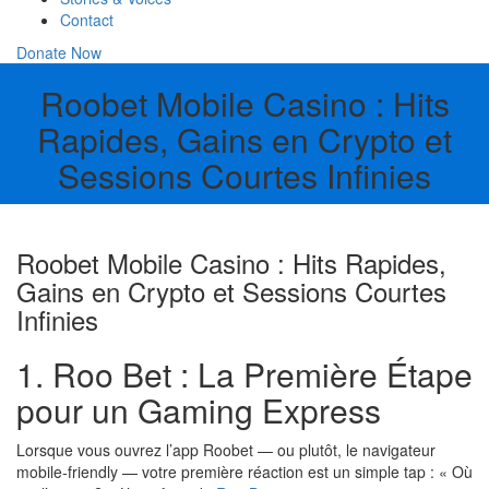
Contact
Donate Now
Roobet Mobile Casino : Hits
Rapides, Gains en Crypto et
Sessions Courtes Infinies
Roobet Mobile Casino : Hits Rapides,
Gains en Crypto et Sessions Courtes
Infinies
1. Roo Bet : La Première Étape
pour un Gaming Express
Lorsque vous ouvrez l’app Roobet — ou plutôt, le navigateur
mobile-friendly — votre première réaction est un simple tap : « Où