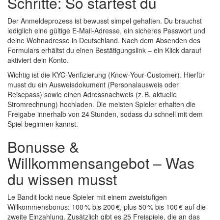
Schritte: So startest du
Der Anmeldeprozess ist bewusst simpel gehalten. Du brauchst
lediglich eine gültige E‑Mail‑Adresse, ein sicheres Passwort und
deine Wohnadresse in Deutschland. Nach dem Absenden des
Formulars erhältst du einen Bestätigungslink – ein Klick darauf
aktiviert dein Konto.
Wichtig ist die KYC‑Verifizierung (Know‑Your‑Customer). Hierfür
musst du ein Ausweisdokument (Personalausweis oder
Reisepass) sowie einen Adressnachweis (z. B. aktuelle
Stromrechnung) hochladen. Die meisten Spieler erhalten die
Freigabe innerhalb von 24 Stunden, sodass du schnell mit dem
Spiel beginnen kannst.
Bonusse &
Willkommensangebot – Was
du wissen musst
Le Bandit lockt neue Spieler mit einem zweistufigen
Willkommensbonus: 100 % bis 200 €, plus 50 % bis 100 € auf die
zweite Einzahlung. Zusätzlich gibt es 25 Freispiele, die an das