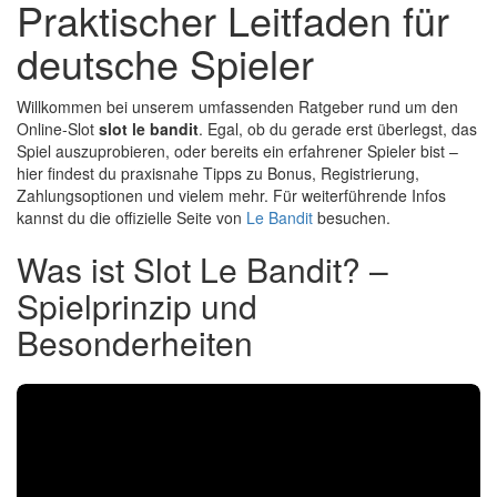
Praktischer Leitfaden für
deutsche Spieler
Willkommen bei unserem umfassenden Ratgeber rund um den
Online‑Slot
slot le bandit
. Egal, ob du gerade erst überlegst, das
Spiel auszuprobieren, oder bereits ein erfahrener Spieler bist –
hier findest du praxisnahe Tipps zu Bonus, Registrierung,
Zahlungsoptionen und vielem mehr. Für weiterführende Infos
kannst du die offizielle Seite von
Le Bandit
besuchen.
Was ist Slot Le Bandit? –
Spielprinzip und
Besonderheiten