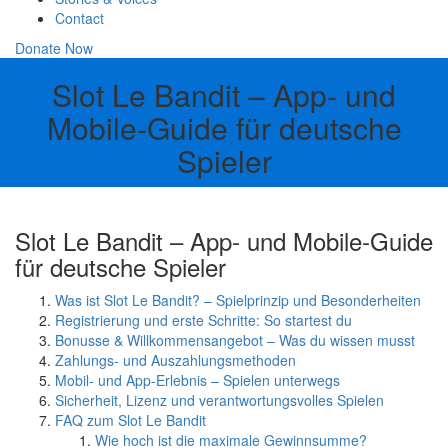
Contact
Donate Now
Slot Le Bandit – App‑ und
Mobile‑Guide für deutsche
Spieler
Slot Le Bandit – App‑ und Mobile‑Guide
für deutsche Spieler
Was ist Slot Le Bandit? – Spielprinzip und Besonderheiten
Registrierung und erste Schritte: So startest du
Bonusse & Willkommensangebot – Was du wissen musst
Zahlungs‑ und Auszahlungsmethoden
Mobil‑ und App‑Erlebnis – Spielen unterwegs
Sicherheit, Lizenz und verantwortungsvolles Spielen
FAQ zum Slot Le Bandit
Wie hoch ist die maximale Gewinnsumme?