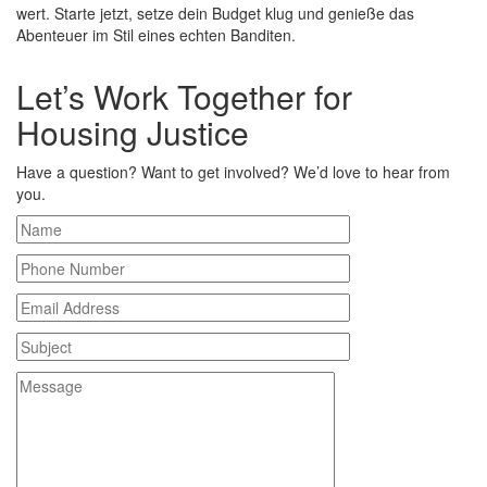
wert. Starte jetzt, setze dein Budget klug und genieße das
Abenteuer im Stil eines echten Banditen.
Let’s Work Together for
Housing Justice
Have a question? Want to get involved? We’d love to hear from
you.