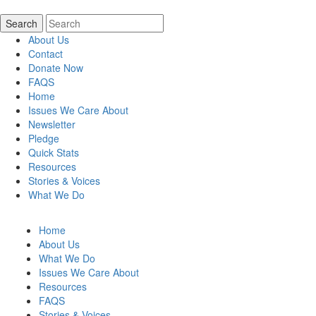
About Us
Contact
Donate Now
FAQS
Home
Issues We Care About
Newsletter
Pledge
Quick Stats
Resources
Stories & Voices
What We Do
Home
About Us
What We Do
Issues We Care About
Resources
FAQS
Stories & Voices