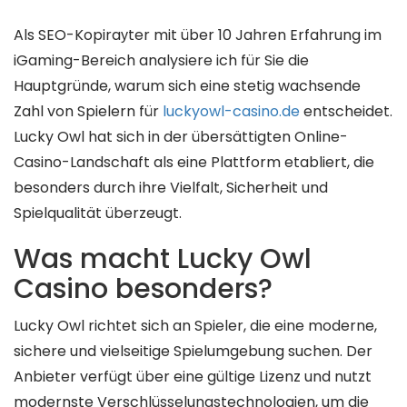
Als SEO-Kopiraуter mit über 10 Jahren Erfahrung im
iGaming-Bereich analysiere ich für Sie die
Hauptgründe, warum sich eine stetig wachsende
Zahl von Spielern für
luckyowl-casino.de
entscheidet.
Lucky Owl hat sich in der übersättigten Online-
Casino-Landschaft als eine Plattform etabliert, die
besonders durch ihre Vielfalt, Sicherheit und
Spielqualität überzeugt.
Was macht Lucky Owl
Casino besonders?
Lucky Owl richtet sich an Spieler, die eine moderne,
sichere und vielseitige Spielumgebung suchen. Der
Anbieter verfügt über eine gültige Lizenz und nutzt
modernste Verschlüsselungstechnologien, um die