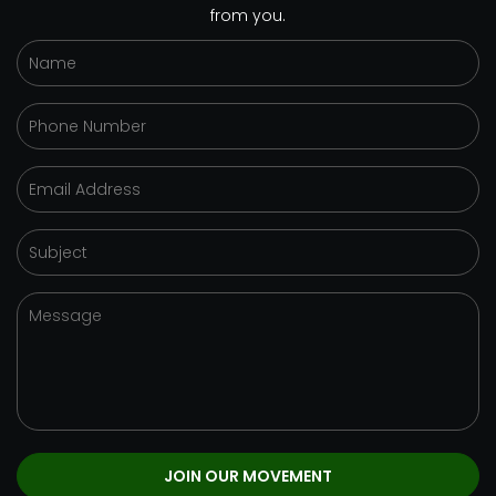
from you.