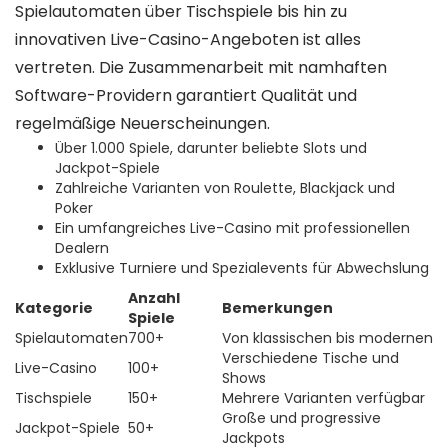
Spielautomaten über Tischspiele bis hin zu
innovativen Live-Casino-Angeboten ist alles
vertreten. Die Zusammenarbeit mit namhaften
Software-Providern garantiert Qualität und
regelmäßige Neuerscheinungen.
Über 1.000 Spiele, darunter beliebte Slots und
Jackpot-Spiele
Zahlreiche Varianten von Roulette, Blackjack und
Poker
Ein umfangreiches Live-Casino mit professionellen
Dealern
Exklusive Turniere und Spezialevents für Abwechslung
Anzahl
Kategorie
Bemerkungen
Spiele
Spielautomaten
700+
Von klassischen bis modernen
Verschiedene Tische und
Live-Casino
100+
Shows
Tischspiele
150+
Mehrere Varianten verfügbar
Große und progressive
Jackpot-Spiele
50+
Jackpots