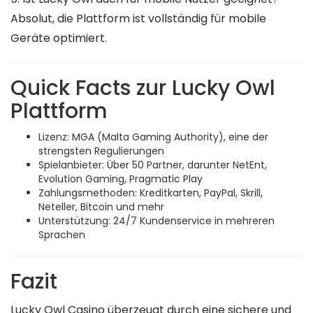
Absolut, die Plattform ist vollständig für mobile
Geräte optimiert.
Quick Facts zur Lucky Owl
Plattform
Lizenz: MGA (Malta Gaming Authority), eine der
strengsten Regulierungen
Spielanbieter: Über 50 Partner, darunter NetEnt,
Evolution Gaming, Pragmatic Play
Zahlungsmethoden: Kreditkarten, PayPal, Skrill,
Neteller, Bitcoin und mehr
Unterstützung: 24/7 Kundenservice in mehreren
Sprachen
Fazit
Lucky Owl Casino überzeugt durch eine sichere und