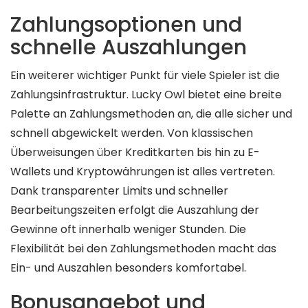
Zahlungsoptionen und
schnelle Auszahlungen
Ein weiterer wichtiger Punkt für viele Spieler ist die
Zahlungsinfrastruktur. Lucky Owl bietet eine breite
Palette an Zahlungsmethoden an, die alle sicher und
schnell abgewickelt werden. Von klassischen
Überweisungen über Kreditkarten bis hin zu E-
Wallets und Kryptowährungen ist alles vertreten.
Dank transparenter Limits und schneller
Bearbeitungszeiten erfolgt die Auszahlung der
Gewinne oft innerhalb weniger Stunden. Die
Flexibilität bei den Zahlungsmethoden macht das
Ein- und Auszahlen besonders komfortabel.
Bonusangebot und