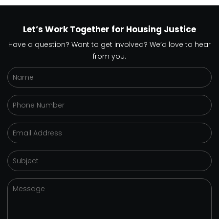
Let’s Work Together for Housing Justice
Have a question? Want to get involved? We’d love to hear
from you.