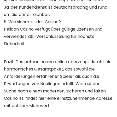
Ja, der Kundendienst ist deutschsprachig und rund
um die Uhr erreichbar.
5. Wie sicher ist das Casino?
Pelican Casino verfügt über gültige Lizenzen und
verwendet SSL-Verschlüsselung für höchste
Sicherheit.
Fazit: Das pelican casino online überzeugt durch sein
harmonisches Gesamtpaket, das sowohl die
Anforderungen erfahrener Spieler als auch die
Erwartungen von Neulingen erfüllt. Wer auf der
Suche nach einem modernen, sicheren und fairen
Casino ist, findet hier eine ernstzunehmende Adresse
mit echtem Mehrwert.