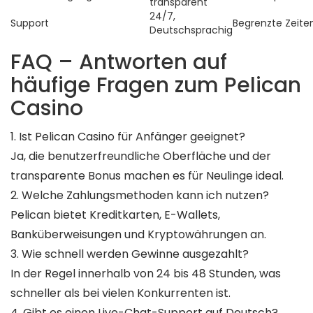
transparent
24/7,
Support
Begrenzte Zeite
Deutschsprachig
FAQ – Antworten auf
häufige Fragen zum Pelican
Casino
1. Ist Pelican Casino für Anfänger geeignet?
Ja, die benutzerfreundliche Oberfläche und der
transparente Bonus machen es für Neulinge ideal.
2. Welche Zahlungsmethoden kann ich nutzen?
Pelican bietet Kreditkarten, E-Wallets,
Banküberweisungen und Kryptowährungen an.
3. Wie schnell werden Gewinne ausgezahlt?
In der Regel innerhalb von 24 bis 48 Stunden, was
schneller als bei vielen Konkurrenten ist.
4. Gibt es einen Live-Chat-Support auf Deutsch?