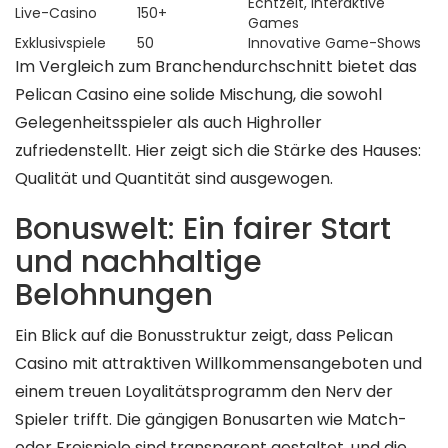
Echtzeit, interaktive
Live-Casino
150+
Games
Exklusivspiele
50
Innovative Game-Shows
Im Vergleich zum Branchendurchschnitt bietet das
Pelican Casino eine solide Mischung, die sowohl
Gelegenheitsspieler als auch Highroller
zufriedenstellt. Hier zeigt sich die Stärke des Hauses:
Qualität und Quantität sind ausgewogen.
Bonuswelt: Ein fairer Start
und nachhaltige
Belohnungen
Ein Blick auf die Bonusstruktur zeigt, dass Pelican
Casino mit attraktiven Willkommensangeboten und
einem treuen Loyalitätsprogramm den Nerv der
Spieler trifft. Die gängigen Bonusarten wie Match-
oder Freispiele sind transparent gestaltet, und die