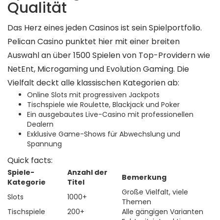
Qualität
Das Herz eines jeden Casinos ist sein Spielportfolio.
Pelican Casino punktet hier mit einer breiten
Auswahl an über 1500 Spielen von Top-Providern wie
NetEnt, Microgaming und Evolution Gaming. Die
Vielfalt deckt alle klassischen Kategorien ab:
Online Slots mit progressiven Jackpots
Tischspiele wie Roulette, Blackjack und Poker
Ein ausgebautes Live-Casino mit professionellen
Dealern
Exklusive Game-Shows für Abwechslung und
Spannung
Quick facts:
Spiele-
Anzahl der
Bemerkung
Kategorie
Titel
Große Vielfalt, viele
Slots
1000+
Themen
Tischspiele
200+
Alle gängigen Varianten