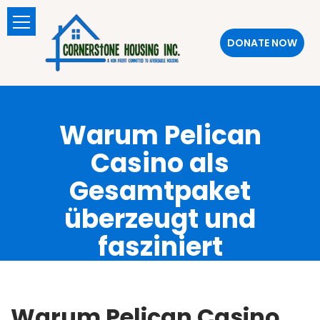
DONATE NOW
Warum Pelican
Casino als
Gesamtpaket
überzeugt und
fasziniert
Warum Pelican Casino