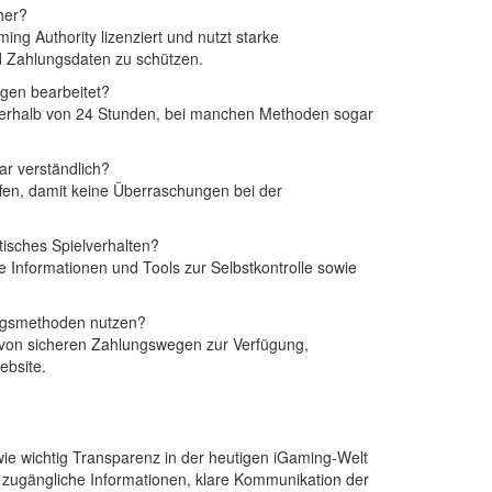
cher?
ing Authority lizenziert und nutzt starke
d Zahlungsdaten zu schützen.
gen bearbeitet?
nerhalb von 24 Stunden, bei manchen Methoden sogar
ar verständlich?
ffen, damit keine Überraschungen bei der
tisches Spielverhalten?
 Informationen und Tools zur Selbstkontrolle sowie
ungsmethoden nutzen?
te von sicheren Zahlungswegen zur Verfügung,
ebsite.
wie wichtig Transparenz in der heutigen iGaming-Welt
t zugängliche Informationen, klare Kommunikation der