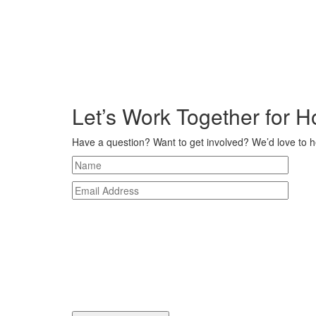
Let’s Work Together for H
Have a question? Want to get involved? We’d love to h