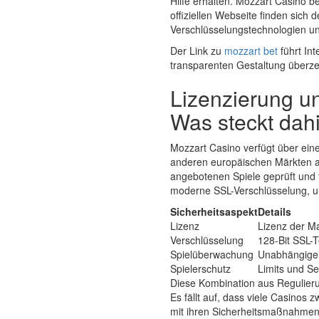
Hilfe erhalten. Mozzart Casino 
offiziellen Webseite finden sich 
Verschlüsselungstechnologien und
Der Link zu
mozzart bet
führt Int
transparenten Gestaltung überz
Lizenzierung u
Was steckt dah
Mozzart Casino verfügt über eine
anderen europäischen Märkten ane
angebotenen Spiele geprüft und 
moderne SSL-Verschlüsselung, um
Sicherheitsaspekt
Details
Lizenz
Lizenz der M
Verschlüsselung
128-Bit SSL-
Spielüberwachung
Unabhängige
Spielerschutz
Limits und S
Diese Kombination aus Regulieru
Es fällt auf, dass viele Casinos 
mit ihren Sicherheitsmaßnahme