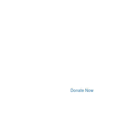
Donate Now