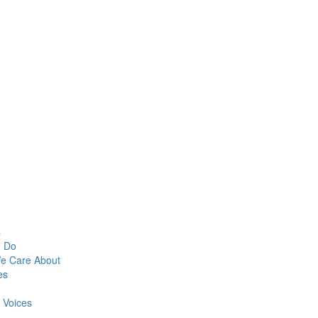
s
 Do
e Care About
es
& Voices