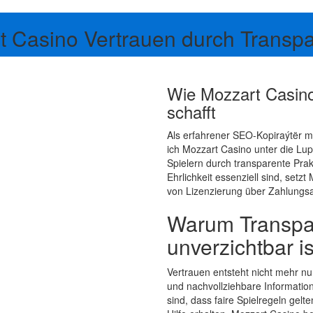
 Casino Vertrauen durch Transpa
Wie Mozzart Casino
schafft
Als erfahrener SEO-Kopiraýtër 
ich Mozzart Casino unter die Lup
Spielern durch transparente Prakt
Ehrlichkeit essenziell sind, setz
von Lizenzierung über Zahlungsa
Warum Transpar
unverzichtbar is
Vertrauen entsteht nicht mehr n
und nachvollziehbare Information
sind, dass faire Spielregeln gelt